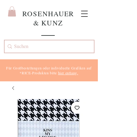
ROS
ENHAUER
& KUNZ
Für Großbestellungen oder individuelle Grafiken auf
*RICE-Produkten bitte
hier entlang.