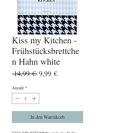
Kiss my Kitchen -
Frühstücksbrettche
n Hahn white
Standardpreis
Sale-
 14,99 € 
9,99 €
Preis
Anzahl
*
In den Warenkorb