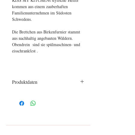
KISS MY KITCHENs stylische Helfer
kommen aus einem zauberhaften
Familienunternehmen im Südosten
Schwedens.
Die Brettchen aus Birkenfurnier stammt
aus nachhaltig angebauten Wäldern.
Obendrein sind sie spülmaschinen- und
eisschrankfest .
Produktdaten
Maße:
22 x 15 cm