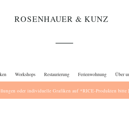
ROS
ENHAUER & KUNZ
ken
Workshops
Restaurierung
Ferienwohnung
Über u
llungen oder individuelle Grafiken auf *RICE-Produkten bitte