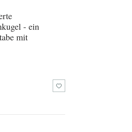
erte
kugel - ein
tabe mit