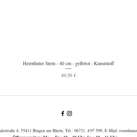
Schnellansicht
Herrnhuter Stern - 40 cm - gelb/rot - Kunststoff
Preis
49,50 €
lzstraße 4, 55411 Bingen am Rhein, Tel.:
0672
1.4
97 599
, E-Mail:
rosenhau