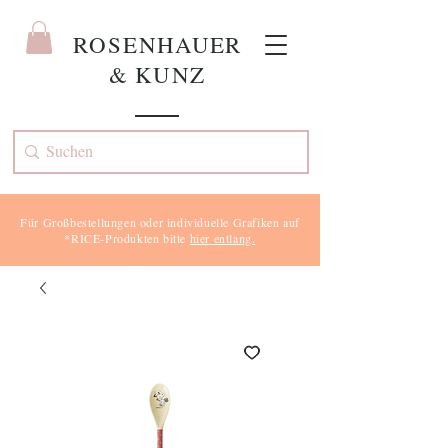
ROS
ENHAUER
& KUNZ
Für Großbestellungen oder individuelle Grafiken auf
*RICE-Produkten bitte
hier entlang.