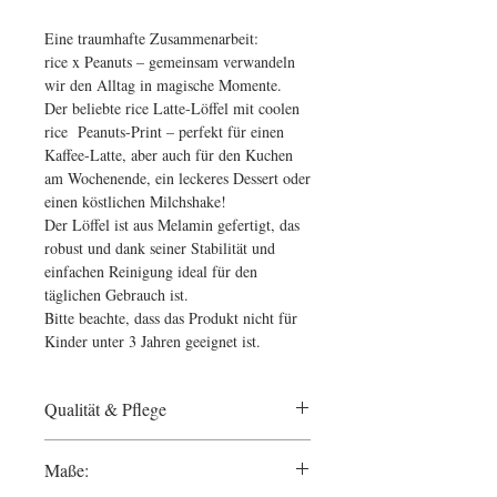
Eine traumhafte Zusammenarbeit:
rice x Peanuts – gemeinsam verwandeln
wir den Alltag in magische Momente.
Der beliebte rice Latte-Löffel mit coolen
rice Peanuts-Print – perfekt für einen
Kaffee-Latte, aber auch für den Kuchen
am Wochenende, ein leckeres Dessert oder
einen köstlichen Milchshake!
Der Löffel ist aus Melamin gefertigt, das
robust und dank seiner Stabilität und
einfachen Reinigung ideal für den
täglichen Gebrauch ist.
Bitte beachte, dass das Produkt nicht für
Kinder unter 3 Jahren geeignet ist.
Qualität & Pflege
RICE setzt alle ihnen zur Verfügung
Maße:
stehenden Ressourcen für die Einhaltung