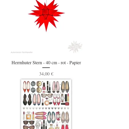
Herrnhuter Stern - 40 cm - rot - Papier
Preis
34,00 €