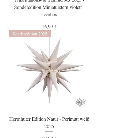
Sonderedition Miniaturstern violett -
Leerbox
Preis
16,99 €
Sonderedition 2025
Herrnhuter Edition Natur - Perlmutt weiß
2025
Preis