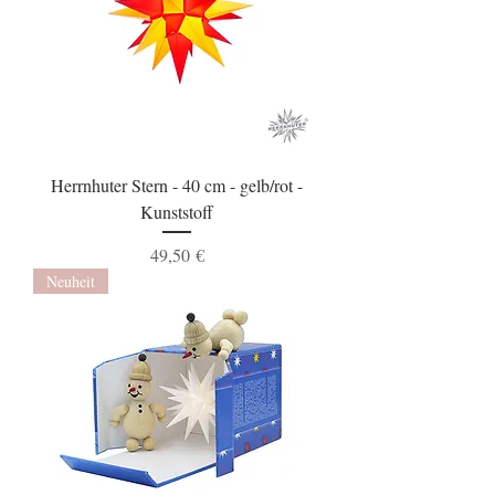
Herrnhuter Stern - 40 cm - gelb/rot -
Kunststoff
Preis
49,50 €
Neuheit