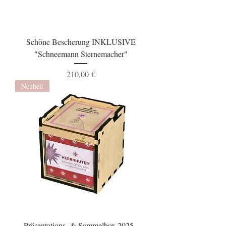
Schöne Bescherung INKLUSIVE
"Schneemann Sternemacher"
Preis
210,00 €
Neuheit
Präsentations- & Sammelbox 2025 -