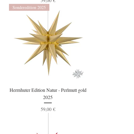
59,00 €
Sonderedition 2025
Herrnhuter Edition Natur - Perlmutt gold
2025
Preis
59,00 €