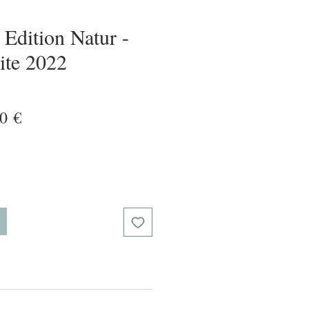
 Edition Natur -
ite 2022
dardpreis
Sale-
0 €
Preis