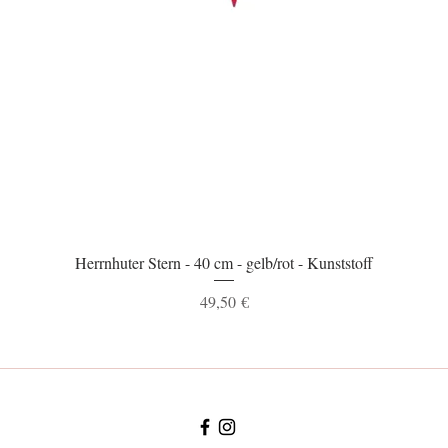
Schnellansicht
Herrnhuter Stern - 40 cm - gelb/rot - Kunststoff
Preis
49,50 €