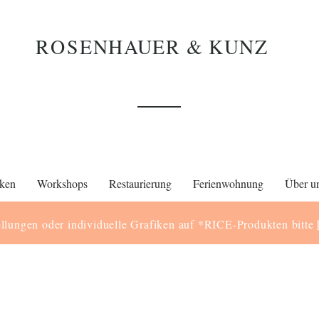
ROS
ENHAUER & KUNZ
ken
Workshops
Restaurierung
Ferienwohnung
Über u
llungen oder individuelle Grafiken auf *RICE-Produkten bitte