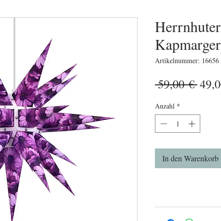
Herrnhuter
Kapmarger
Artikelnummer: 16656
Stan
 59,00 € 
49,0
Anzahl
*
In den Warenkorb