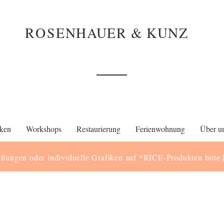
ROS
ENHAUER & KUNZ
ken
Workshops
Restaurierung
Ferienwohnung
Über u
llungen oder individuelle Grafiken auf *RICE-Produkten bitte