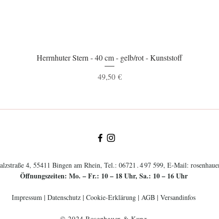
Schnellansicht
Herrnhuter Stern - 40 cm - gelb/rot - Kunststoff
Preis
49,50 €
lzstraße 4, 55411 Bingen am Rhein, Tel.:
0672
1.4
97 599
, E-Mail:
rosenhau
Öffnungszeiten: Mo. – Fr.: 10 – 18 Uhr, Sa.: 10 – 16 Uhr
Impressum
|
Datenschutz
|
Cookie-Erklärung
|
AGB
|
Versandinfos
© 2024 Rosenhauer & Kunz