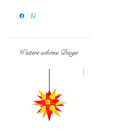
Mach aus deinem *RICE-Produkt ein
echtes Unikat und lass es dir mit deinem
Wunschnamen von uns personalisieren.
Lege das Produkt in den Warenkorb und
klicke anschließend
hier
, um deinen
Wunschtext dazu zu buchen.
Weitere schöne Dinge
NEU