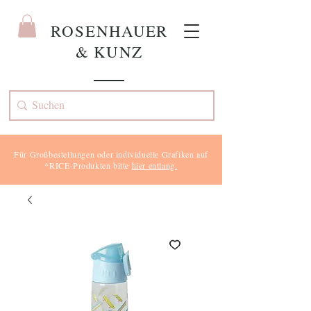
ROS
ENHAUER
& KUNZ
Für Großbestellungen oder individuelle Grafiken auf
*RICE-Produkten bitte
hier entlang.