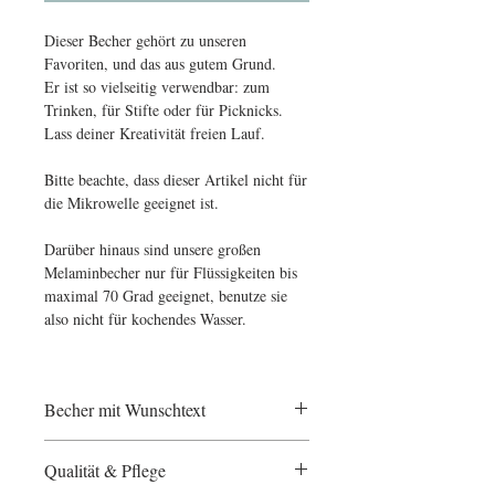
Dieser Becher gehört zu unseren
Favoriten, und das aus gutem Grund.
Er ist so vielseitig verwendbar: zum
Trinken, für Stifte oder für Picknicks.
Lass deiner Kreativität freien Lauf.
Bitte beachte, dass dieser Artikel nicht für
die Mikrowelle geeignet ist.
Darüber hinaus sind unsere großen
Melaminbecher nur für Flüssigkeiten bis
maximal 70 Grad geeignet, benutze sie
also nicht für kochendes Wasser.
Becher mit Wunschtext
Mach aus deinem *RICE-Produkt ein
Qualität & Pflege
echtes Unikat und lass es dir mit deinem