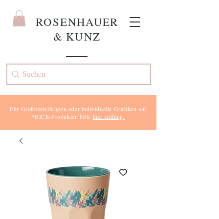
ROS
ENHAUER
& KUNZ
Für Großbestellungen oder individuelle Grafiken auf
*RICE-Produkten bitte
hier entlang.