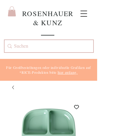
ROS
ENHAUER
& KUNZ
Für Großbestellungen oder individuelle Grafiken auf
*RICE-Produkten bitte
hier entlang.